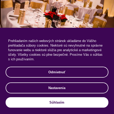
Prehliadaním našich webových stránok ukladáme do Vášho
prehliadača súbory cookies. Niektoré sú nevyhnutné na správne
funovanie webu a niektoré slúžia pre analytické a marketingové
účely. Všetky cookies sú plne bezpečné. Prosíme Vás o súhlas
s ich používaním.
KONGRESOVÁ SÁLA
Odmietnuť
2
2
Rozloha 500 m
+ 300 m
Max. 600 hostí
Nastavenia
Súhlasím
600 hostí
300 hostí
500 hostí
600 hostí
70 hostí